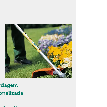
rdagem
onalizada