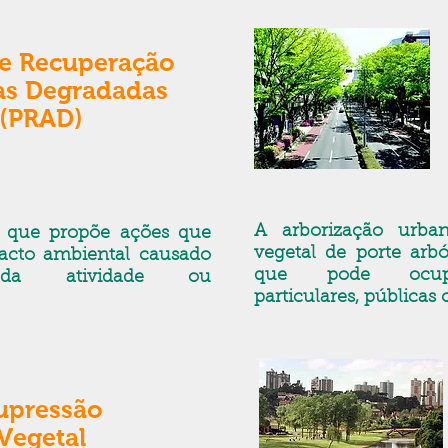
de Recuperação
as Degradadas
(PRAD)
A arborização urba
que propõe ações que
vegetal de porte arbó
acto ambiental causado
que pode ocup
da atividade ou
particulares, públicas 
upressão
Vegetal