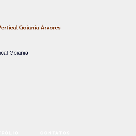
ertical Goiânia Árvores
ical Goiânia
tfólio
Contatos