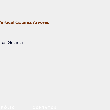
ertical Goiânia Árvores
ical Goiânia
tfólio
Contatos